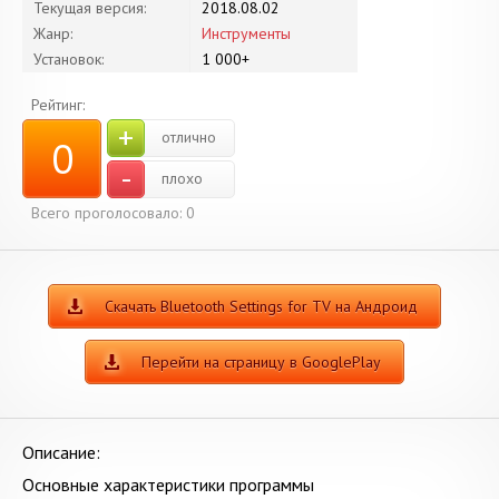
Текущая версия:
2018.08.02
Жанр:
Инструменты
Установок:
1 000+
Рейтинг:
+
отлично
0
-
плохо
Всего проголосовало:
0
Скачать Bluetooth Settings for TV на Андроид
Перейти на страницу в GooglePlay
Описание:
Основные характеристики программы