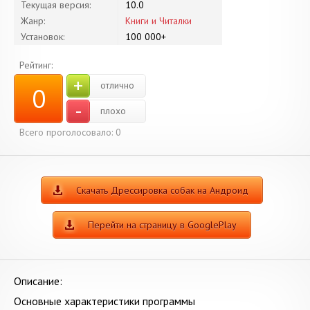
Текущая версия:
10.0
Жанр:
Книги и Читалки
Установок:
100 000+
Рейтинг:
+
отлично
0
-
плохо
Всего проголосовало:
0
Скачать Дрессировка собак на Андроид
Перейти на страницу в GooglePlay
Описание:
Основные характеристики программы