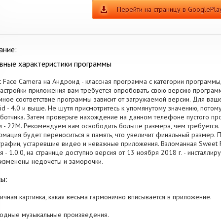
Перейти на страницу в GooglePla
ание:
вные характеристики программы
 Face Camera на Андроид - классная программа с категории программы
астройки приложения вам требуется опробовать свою версию програм
мное соответствие программы зависит от загружаемой версии. Для ваше
id - 4.0 и выше. Не шутя присмотритесь к упомянутому значению, пото
ботчика. Затем проверьте нахождение на данном телефоне пустого про
 - 22M. Рекомендуем вам освободить больше размера, чем требуется.
мация будет переноситься в память, что увеличит финальный размер. 
рафии, устаревшие видео и неважные приложения. Взломанная Sweet 
я - 1.0.0, на странице доступно версия от 13 ноября 2018 г. - инсталл
изменены недочеты и заморочки.
ы:
личная картинка, какая весьма гармонично вписывается в приложение.
водные музыкальные произведения.