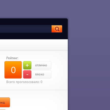
Рейтинг:
+
отлично
0
-
плохо
Всего проголосовало:
0
оид