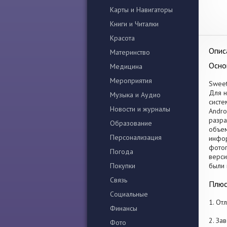
Карты и Навигаторы
Книги и Читалки
Красота
Опис
Материнство
Осно
Медицина
Мероприятия
Sweet
Для н
Музыка и Аудио
систе
Новости и журналы
Andro
разра
Образование
объем
Персонализация
инфор
фотог
Погода
верси
Покупки
были 
Связь
Плюс
Социальные
1. От
Финансы
2. За
Фото