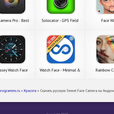
amera Pro : Best
Solocator - GPS Field
Face W
ssional Camera App
Camera
ssey Watch Face
Watch Face - Minimal &
Rainbow C
Elegant for Android Wear
OS
programms.ru
»
Красота
» Скачать русскую Sweet Face Camera на Андрои