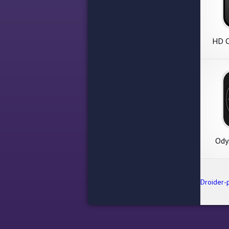
HD C
Profe
Ody
Droider-