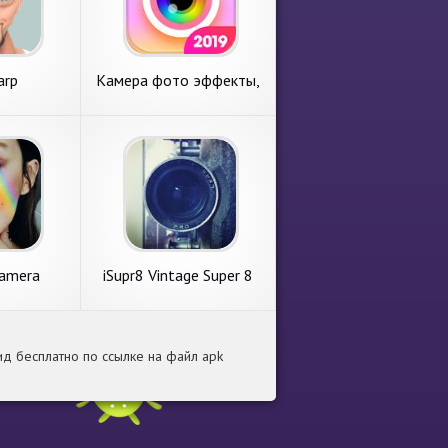
arp
Камера фото эффекты,
фоторедактор - Sweet
Camera
amera
iSupr8 Vintage Super 8
Camera
д бесплатно по ссылке на файл apk