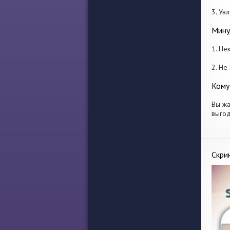
3. Ув
Мину
1. Не
2. Не
Кому
Вы жа
выгод
Скри