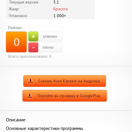
Текущая версия:
3.1
Жанр:
Красота
Установок:
1 000+
Рейтинг:
+
отлично
0
-
плохо
Всего проголосовало:
0
Скачать Avon Каталог на Андроид
Перейти на страницу в GooglePlay
Описание:
Основные характеристики программы