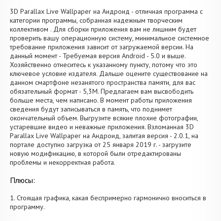
3D Parallax Live Wallpaper на Андроид - отличная программа с
категории программы, собранная надежным творческим
коллективом . Для сборки приложения вам не лишним будет
проверить вашу операционную систему, минимальное системное
требование приложения зависит от загружаемой версии. На
данный момент - Требуемая версия Android - 5.0 и выше.
Хозяйственно отнеситесь к указанному пункту, потому что это
ключевое условие издателя. Дальше оцените существование на
данном смартфоне незанятого пространства памяти, для вас
обязательный формат - 5,3M. Предлагаем вам высвободить
больше места, чем написано. В момент работы приложения
сведения будут записываться в память, что поднимет
окончательный объем. Выгрузите всякие плохие фотографии,
устаревшие видео и неважные приложения. Взломанная 3D
Parallax Live Wallpaper на Андроид, залитая версия - 2.0.1, на
портале доступно загрузка от 25 января 2019 г. - загрузите
новую модификацию, в которой были отредактированы
проблемы и некорректная работа.
Плюсы:
1. Стоящая графика, какая беспримерно гармонично вноситься в
программу.