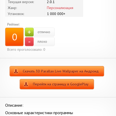
Текущая версия:
2.0.1
Жанр:
Персонализация
Установок:
1 000 000+
Рейтинг:
+
отлично
0
-
плохо
Всего проголосовало:
0
Скачать 3D Parallax Live Wallpaper на Андроид
Перейти на страницу в GooglePlay
Описание:
Основные характеристики программы