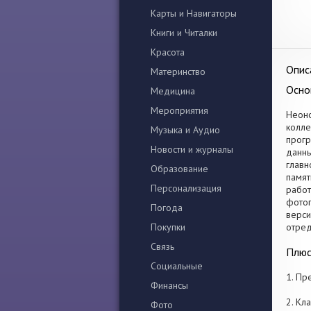
Карты и Навигаторы
Книги и Читалки
Красота
Опис
Материнство
Осно
Медицина
Мероприятия
Неоно
колле
Музыка и Аудио
прогр
Новости и журналы
данны
главн
Образование
памят
Персонализация
работ
фотог
Погода
верси
Покупки
отред
Связь
Плюс
Социальные
1. Пр
Финансы
2. Кл
Фото