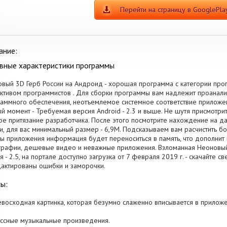
Перейти на страницу в GooglePla
ание:
вные характеристики программы
вый 3D Герб России на Андроид - хорошая программа с категории про
ктивом программистов . Для сборки программы вам надлежит проанал
аммного обеспечения, неотъемлемое системное соответствие приложен
й момент - Требуемая версия Android - 2.3 и выше. Не шутя присмотрит
ое притязание разработчика. После этого посмотрите нахождение на да
и, для вас минимальный размер - 6,9M. Подсказываем вам расчистить б
ы приложения информация будет переноситься в память, что дополнит 
рафии, дешевые видео и неважные приложения. Взломанная Неоновый 
я - 2.5, на портале доступно загрузка от 7 февраля 2019 г. - скачайте
актированы ошибки и заморочки.
ы:
евосходная картинка, которая безумно слаженно вписывается в прилож
ассные музыкальные произведения.