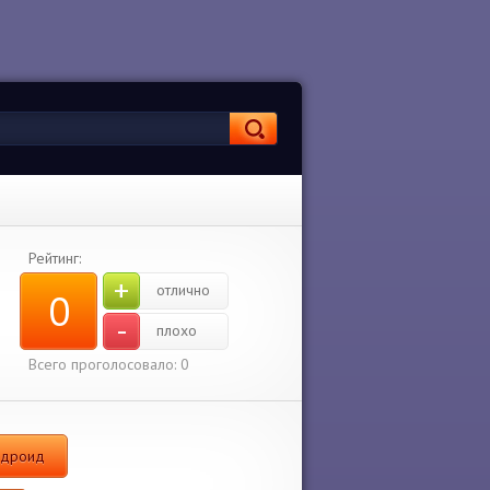
Рейтинг:
+
отлично
0
-
плохо
Всего проголосовало:
0
ндроид