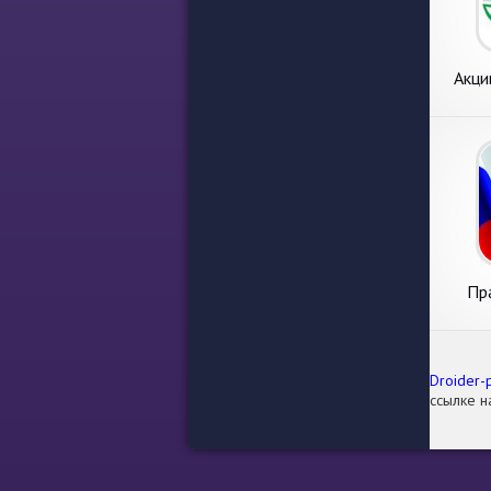
Акци
Пр
Droider-
ссылке н