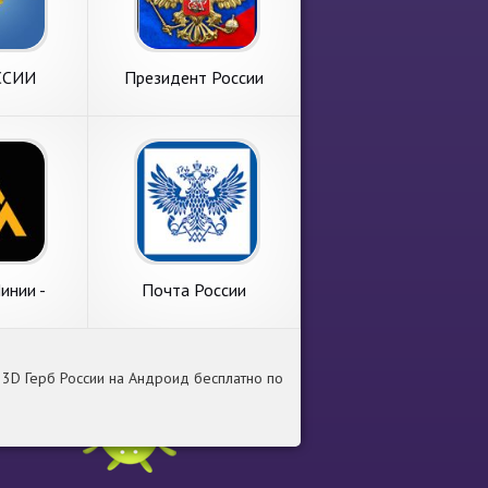
ССИИ
Президент России
инии -
Почта России
озки по
 1 кг
3D Герб России на Андроид бесплатно по