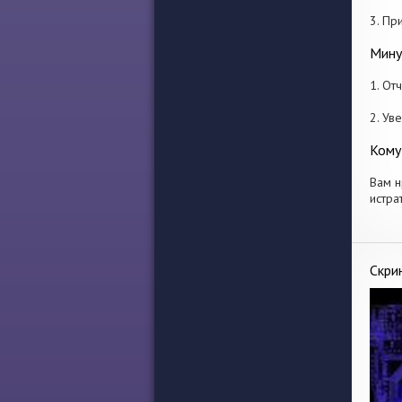
3. Пр
Мину
1. От
2. Ув
Кому
Вам н
истра
Скри