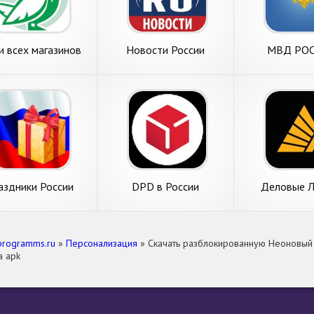
и всех магазинов
Новости России
МВД РО
России
аздники России
DPD в России
Деловые Л
грузоперев
России от
programms.ru
»
Персонализация
» Скачать разблокированную Неоновый 
а apk