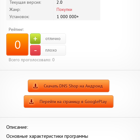
Текущая версия:
2.0
Жанр:
Покупки
Установок:
1 000 000+
Рейтинг:
+
отлично
0
-
плохо
Всего проголосовало:
0
Скачать DNS Shop на Андроид
Перейти на страницу в GooglePlay
Описание:
Основные характеристики программы