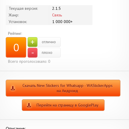
Текущая версия:
2.1.5
Жанр:
Связь
Установок:
1 000 000+
Рейтинг:
+
отлично
0
-
плохо
Всего проголосовало:
0
Скачать New Stickers for Whatsapp - WAStickerApps
на Андроид
Перейти на страницу в GooglePlay
Описание: