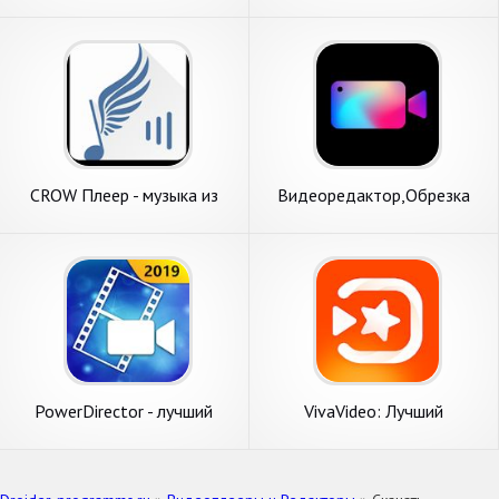
камеры-Snapfun
Camera
CROW Плеер - музыка из
Видеоредактор,Обрезка
ВКонтакте
видео,Музыка,Эффекты
PowerDirector - лучший
VivaVideo: Лучший
видеоредактор
видеоредактор, монтаж,
слайд-шоу