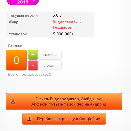
Текущая версия:
3.0.0
Жанр:
Видеоплееры и
Редакторы
Установок:
5 000 000+
Рейтинг:
+
отлично
0
-
плохо
Всего проголосовало:
0
Скачать Видеоредактор, Слайд-шоу,
Эффекты,Музыка-MagoVideo на Андроид
Перейти на страницу в GooglePlay