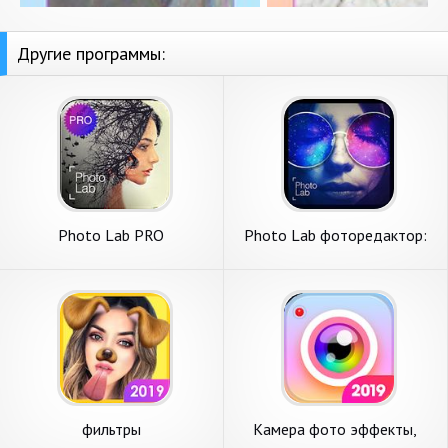
Другие программы:
Photo Lab PRO
Photo Lab фоторедактор:
фоторедактор: эффекты и
фото эффекты и арт
арты из фото
фильтры
фильтры
Камера фото эффекты,
лица,фоторедактор,эффекты
фоторедактор - Sweet