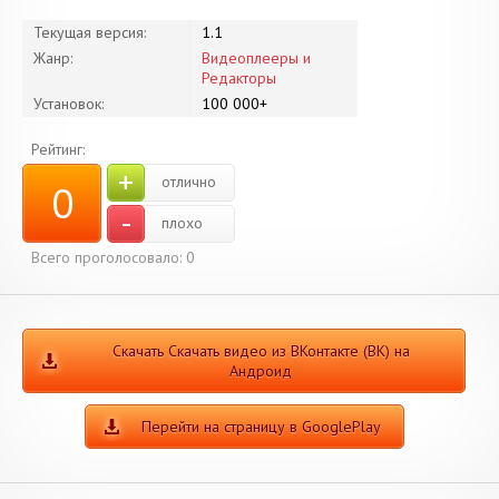
Текущая версия:
1.1
Жанр:
Видеоплееры и
Редакторы
Установок:
100 000+
Рейтинг:
+
отлично
0
-
плохо
Всего проголосовало:
0
Скачать Скачать видео из ВКонтакте (ВК) на
Андроид
Перейти на страницу в GooglePlay