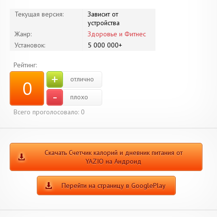
Текущая версия:
Зависит от
устройства
Жанр:
Здоровье и Фитнес
Установок:
5 000 000+
Рейтинг:
+
отлично
0
-
плохо
Всего проголосовало:
0
Скачать Счетчик калорий и дневник питания от
YAZIO на Андроид
Перейти на страницу в GooglePlay