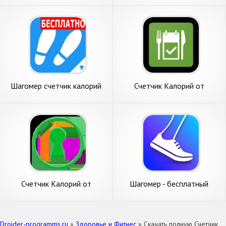
Шагомер счетчик калорий
Счетчик Калорий от
Dine4Fit
Счетчик Калорий от
Шагомер - бесплатный
FatSecret
счетчик шагов и калорий
Droider-programms.ru
»
Здоровье и Фитнес
» Скачать полную Счетчик