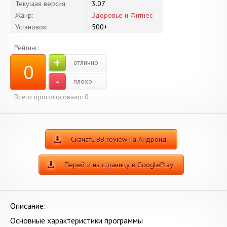
Текущая версия:
3.07
Жанр:
Здоровье и Фитнес
Установок:
500+
Рейтинг:
+
отлично
0
-
плохо
Всего проголосовало:
0
Скачать BB review на Андроид
Перейти на страницу в GooglePlay
Описание:
Основные характеристики программы