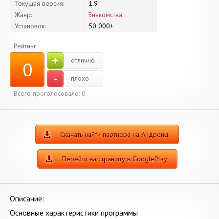
Текущая версия:
1.9
Жанр:
Знакомства
Установок:
50 000+
Рейтинг:
+
отлично
0
-
плохо
Всего проголосовало:
0
Скачать найти партнера на Андроид
Перейти на страницу в GooglePlay
Описание:
Основные характеристики программы