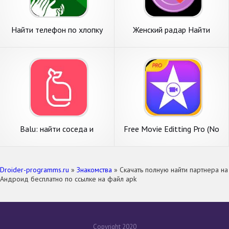
Найти телефон по хлопку
Женский радар Найти
красивые женщина рядом с
вами
Balu: найти соседа и
Free Movie Editting Pro (No
квартиру, комнату в аренду
Ads)
Droider-programms.ru
»
Знакомства
» Скачать полную найти партнера на
Андроид бесплатно по ссылке на файл apk
Copyright 2020