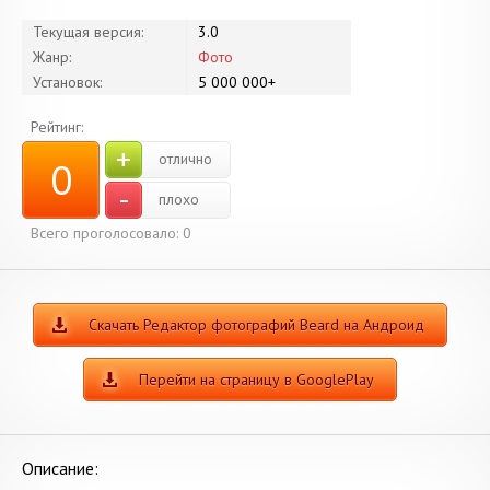
Текущая версия:
3.0
Жанр:
Фото
Установок:
5 000 000+
Рейтинг:
+
отлично
0
-
плохо
Всего проголосовало:
0
Скачать Редактор фотографий Beard на Андроид
Перейти на страницу в GooglePlay
Описание: