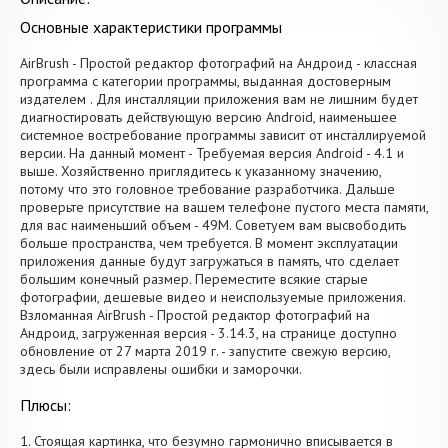
Основные характеристики программы
AirBrush - Простой редактор фотографий на Андроид - классная
программа с категории программы, выданная достоверным
издателем . Для инсталляции приложения вам не лишним будет
диагностировать действующую версию Android, наименьшее
системное востребование программы зависит от инсталлируемой
версии. На данный момент - Требуемая версия Android - 4.1 и
выше. Хозяйственно приглядитесь к указанному значению,
потому что это головное требование разработчика. Дальше
проверьте присутствие на вашем телефоне пустого места памяти,
для вас наименьший объем - 49M. Советуем вам высвободить
больше пространства, чем требуется. В момент эксплуатации
приложения данные будут загружаться в память, что сделает
большим конечный размер. Переместите всякие старые
фотографии, дешевые видео и неиспользуемые приложения.
Взломанная AirBrush - Простой редактор фотографий на
Андроид, загруженная версия - 3.14.3, на странице доступно
обновление от 27 марта 2019 г. - запустите свежую версию,
здесь были исправлены ошибки и заморочки.
Плюсы:
1. Стоящая картинка, что безумно гармонично вписывается в