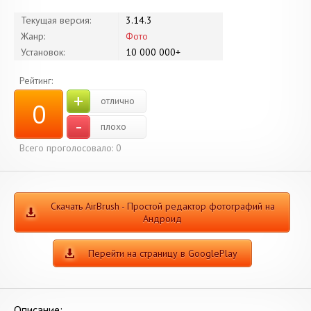
Текущая версия:
3.14.3
Жанр:
Фото
Установок:
10 000 000+
Рейтинг:
+
отлично
0
-
плохо
Всего проголосовало:
0
Скачать AirBrush - Простой редактор фотографий на
Андроид
Перейти на страницу в GooglePlay
Описание: