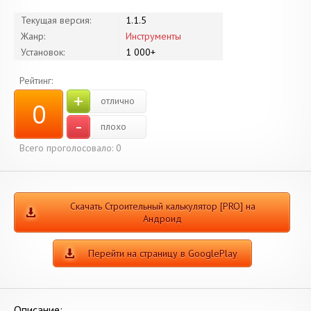
Текущая версия:
1.1.5
Жанр:
Инструменты
Установок:
1 000+
Рейтинг:
+
отлично
0
-
плохо
Всего проголосовало:
0
Скачать Строительный калькулятор [PRO] на
Андроид
Перейти на страницу в GooglePlay
Описание: