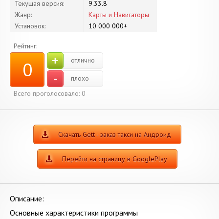
Текущая версия:
9.33.8
Жанр:
Карты и Навигаторы
Установок:
10 000 000+
Рейтинг:
+
отлично
0
-
плохо
Всего проголосовало:
0
Скачать Gett - заказ такси на Андроид
Перейти на страницу в GooglePlay
Описание:
Основные характеристики программы