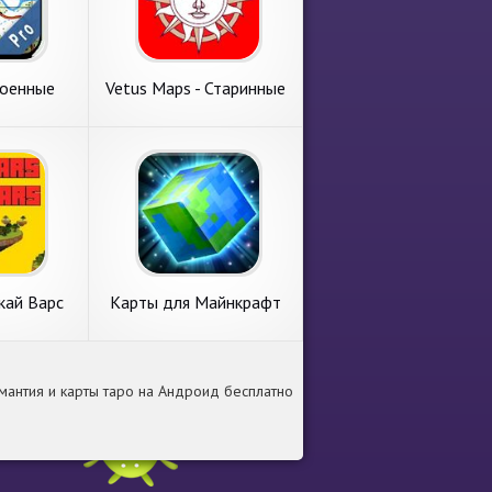
военные
Vetus Maps - Старинные
PRO
карты
кай Варс
Карты для Майнкрафт
айнкрафт
РЕ
омантия и карты таро на Андроид бесплатно