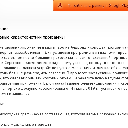
Перейти на страницу в GooglePla
ание:
вные характеристики программы
ие онлайн - хиромантия и карты таро на Андроид - хорошая программа 
верным разработчиком . Для установки программы вам надлежит проан
е системное востребование приложения зависит от скачанной версии. Дл
е. Серьезно присмотритесь к заданному условию, потому что это голов
твование на данном устройстве пустого места памяти, для вас обязате
стить больше размера, чем заявлено. В процессе эксплуатации приложе
ь, что сделает большим итоговый объем. Перенесите всякие глупые ф
ользуемые приложения. Взломанная Гадание онлайн - хиромантия и кар
, на портале доступно корректировка от 4 марта 2019 г. - установите н
емы и зависания.
ы:
евосходная графическая составляющая, которая весьма слаженно включ
орные музыкальные мелодии.