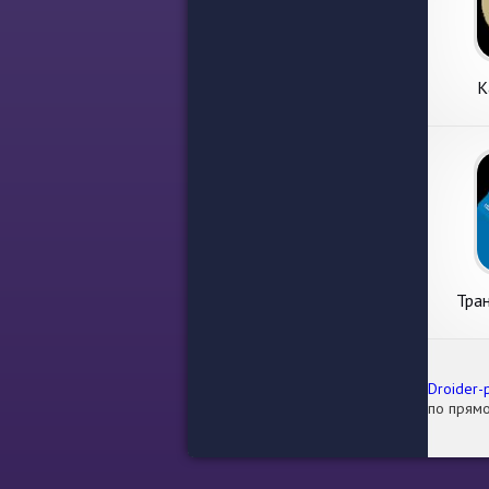
К
Тра
Droider-
по прямо