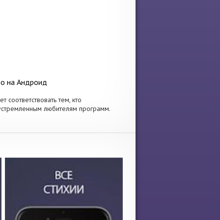
ро на Андроид
т соответствовать тем, кто
еустремленным любителям программ.