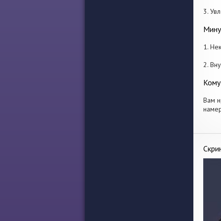
3. Ув
Мину
1. Не
2. Вн
Кому
Вам н
намер
Скри