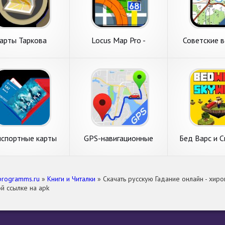
арты Таркова
Locus Map Pro -
Советские 
наружная GPS-навигация
карты 
и карты
нспортные карты
GPS-навигационные
Бед Варс и С
Москвы
карты - gps навигатор
Карты для м
programms.ru
»
Книги и Читалки
» Скачать русскую Гадание онлайн - хир
й ссылке на apk