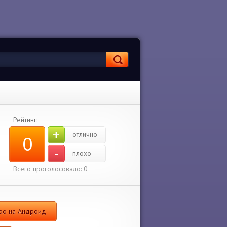
Рейтинг:
+
отлично
0
-
плохо
Всего проголосовало:
0
аро на Андроид