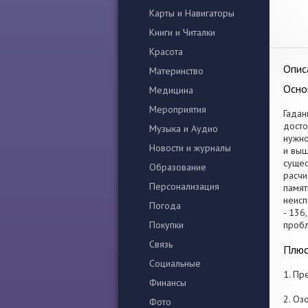
Карты и Навигаторы
Книги и Читалки
Красота
Опис
Материнство
Осно
Медицина
Мероприятия
Гадан
досто
Музыка и Аудио
нужно
Новости и журналы
и выш
сущес
Образование
расчи
Персонализация
памят
неисп
Погода
- 136
Покупки
пробл
Связь
Плюс
Социальные
1. Пр
Финансы
2. Оз
Фото