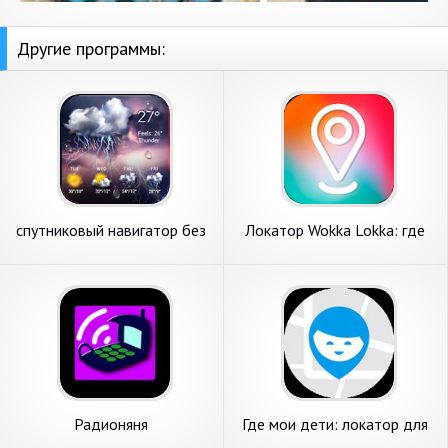
Другие программы:
спутниковый навигатор без
Локатор Wokka Lokka: где
интернета&Карта погоды
дети, умные часы, телефон
Радионяня
Где мои дети: локатор для
телефона и gps-часов 0+