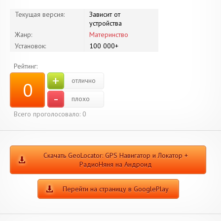
Текущая версия:
Зависит от
устройства
Жанр:
Материнство
Установок:
100 000+
Рейтинг:
+
отлично
0
-
плохо
Всего проголосовало:
0
Скачать GeoLocator: GPS Навигатор и Локатор +
РадиоНяня на Андроид
Перейти на страницу в GooglePlay