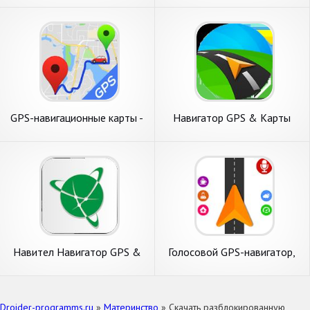
GPS-навигационные карты -
Навигатор GPS & Карты
gps навигатор
Sygic
Навител Навигатор GPS &
Голосовой GPS-навигатор,
Карты
GPS-навигатор Вождение
Droider-programms.ru
»
Материнство
» Скачать разблокированную