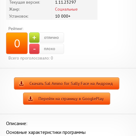
Текущая версия:
1.11.23297
Жанр:
Социальные
Установок:
10 000+
Рейтинг:
+
отлично
0
-
плохо
Всего проголосовало:
0
Скачать Sal Amino for Sally Face на Андроид
Перейти на страницу в GooglePlay
Описание:
Основные характеристики программы