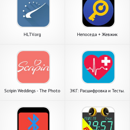
HLTV.org
Непоседа + Жевжик
Scripin Weddings - The Photo
ЭКГ: Расшифровка и Тесты.
App for Weddings