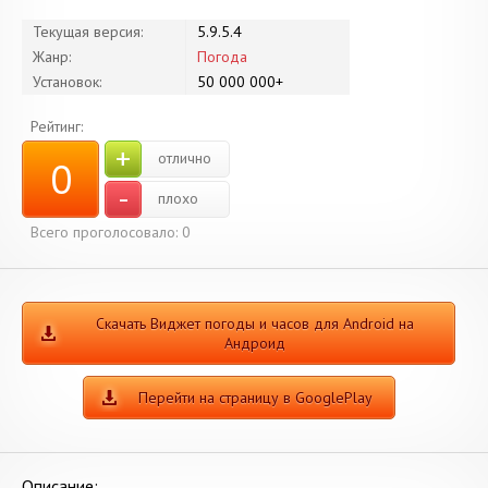
Текущая версия:
5.9.5.4
Жанр:
Погода
Установок:
50 000 000+
Рейтинг:
+
отлично
0
-
плохо
Всего проголосовало:
0
Скачать Виджет погоды и часов для Android на
Андроид
Перейти на страницу в GooglePlay
Описание: